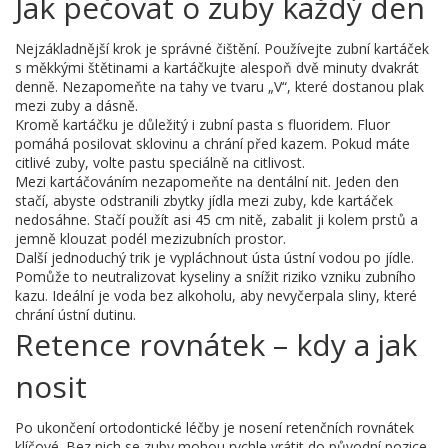
Jak pečovat o zuby každý den
Nejzákladnější krok je správné čištění. Používejte zubní kartáček
s měkkými štětinami a kartáčkujte alespoň dvě minuty dvakrát
denně. Nezapomeňte na tahy ve tvaru „V“, které dostanou plak
mezi zuby a dásně.
Kromě kartáčku je důležitý i zubní pasta s fluoridem. Fluor
pomáhá posilovat sklovinu a chrání před kazem. Pokud máte
citlivé zuby, volte pastu speciálně na citlivost.
Mezi kartáčováním nezapomeňte na dentální nit. Jeden den
stačí, abyste odstranili zbytky jídla mezi zuby, kde kartáček
nedosáhne. Stačí použít asi 45 cm nitě, zabalit ji kolem prstů a
jemně klouzat podél mezizubních prostor.
Další jednoduchý trik je vypláchnout ústa ústní vodou po jídle.
Pomůže to neutralizovat kyseliny a snížit riziko vzniku zubního
kazu. Ideální je voda bez alkoholu, aby nevyčerpala sliny, které
chrání ústní dutinu.
Retence rovnátek – kdy a jak
nosit
Po ukončení ortodontické léčby je nosení retenčních rovnátek
klíčové. Bez nich se zuby mohou rychle vrátit do původní pozice.