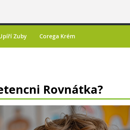
Upíří Zuby
Corega Krém
Retencni Rovnátka?