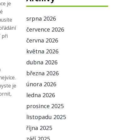
ce je
né
srpna 2026
musíte
pořádání
července 2026
 při
června 2026
května 2026
dubna 2026
á
března 2026
ejvíce.
února 2026
byste je
ornit,
ledna 2026
prosince 2025
listopadu 2025
října 2025
září 2025