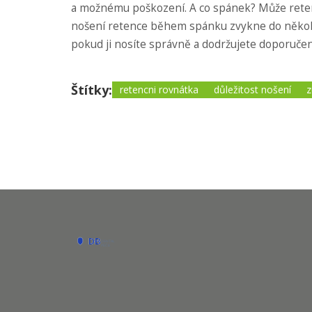
a možnému poškození. A co spánek? Může retenc
nošení retence během spánku zvykne do několika
pokud ji nosíte správně a dodržujete doporučení 
Štítky:
retencni rovnátka
důležitost nošení
z