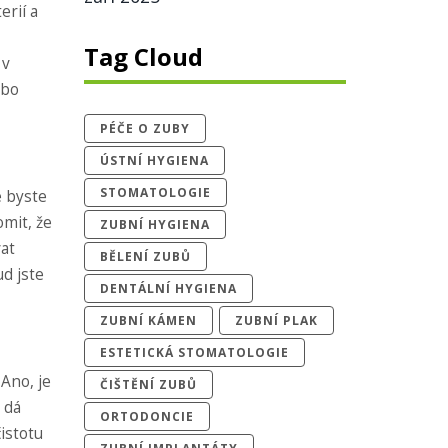
erií a
,
Tag Cloud
 v
ebo
PÉČE O ZUBY
ÚSTNÍ HYGIENA
STOMATOLOGIE
e byste
omit, že
ZUBNÍ HYGIENA
vat
BĚLENÍ ZUBŮ
ud jste
DENTÁLNÍ HYGIENA
ZUBNÍ KÁMEN
ZUBNÍ PLAK
ESTETICKÁ STOMATOLOGIE
 Ano, je
ČIŠTĚNÍ ZUBŮ
 dá
ORTODONCIE
čistotu