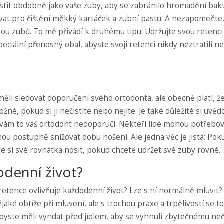
istit obdobně jako vaše zuby, aby se zabránilo hromadění bakt
vat pro čištění měkký kartáček a zubní pastu. A nezapomeňte
čkou zubů. To mě přivádí k druhému tipu: Udržujte svou retenci
peciální přenosný obal, abyste svoji retenci nikdy neztratili n
měli sledovat doporučení svého ortodonta, ale obecně platí, ž
ožné, pokud si ji nečistíte nebo nejíte. Je také důležité si uvěd
d vám to váš ortodont nedoporučí. Někteří lidé mohou potřebo
hou postupně snižovat dobu nošení. Ale jedna věc je jistá: Pok
ité si své rovnátka nosit, pokud chcete udržet své zuby rovné.
odenní život?
 retence ovlivňuje každodenní život? Lze s ní normálně mluvit?
aké obtíže při mluvení, ale s trochou praxe a trpělivostí se to
nci byste měli vyndat před jídlem, aby se vyhnuli zbytečnému ne