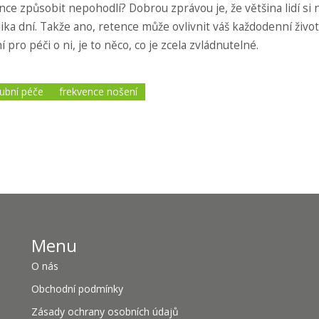
e způsobit nepohodlí? Dobrou zprávou je, že většina lidí si 
 dní. Takže ano, retence může ovlivnit váš každodenní život,
pro péči o ni, je to něco, co je zcela zvládnutelné.
ubní péče
frekvence nošení
Menu
O nás
Obchodní podmínky
Zásady ochrany osobních údajů