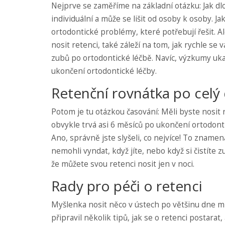
Nejprve se zaměříme na základní otázku: Jak dlo
individuální a může se lišit od osoby k osoby. 
ortodontické problémy, které potřebují řešit. A
nosit retenci, také záleží na tom, jak rychle s
zubů po ortodontické léčbě. Navíc, výzkumy ukazu
ukončení ortodontické léčby.
Retenční rovnátka po celý
Potom je tu otázkou časování: Měli byste nosit r
obvykle trvá asi 6 měsíců po ukončení ortodonti
Ano, správně jste slyšeli, co nejvíce! To zname
nemohli vyndat, když jíte, nebo když si čistíte
že můžete svou retenci nosit jen v noci.
Rady pro péči o retenci
Myšlenka nosit něco v ústech po většinu dne můž
připravil několik tipů, jak se o retenci postarat