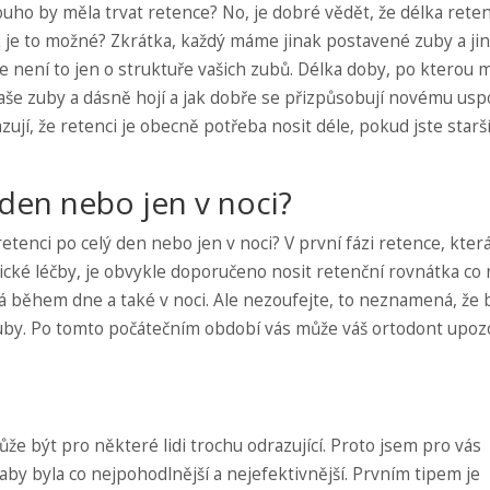
uho by měla trvat retence? No, je dobré vědět, že délka reten
Jak je to možné? Zkrátka, každý máme jinak postavené zuby a ji
le není to jen o struktuře vašich zubů. Délka doby, po kterou 
e vaše zuby a dásně hojí a jak dobře se přizpůsobují novému us
jí, že retenci je obecně potřeba nosit déle, pokud jste starší
 den nebo jen v noci?
etenci po celý den nebo jen v noci? V první fázi retence, kter
cké léčby, je obvykle doporučeno nosit retenční rovnátka co n
ná během dne a také v noci. Ale nezoufejte, to neznamená, že 
 zuby. Po tomto počátečním období vás může váš ortodont upoz
e být pro některé lidi trochu odrazující. Proto jsem pro vás
, aby byla co nejpohodlnější a nejefektivnější. Prvním tipem je