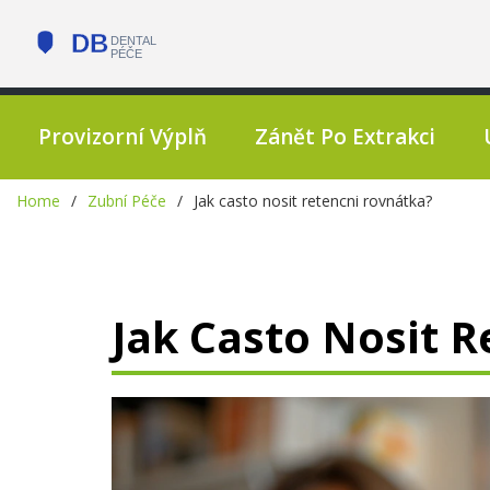
Provizorní Výplň
Zánět Po Extrakci
Home
Zubní Péče
Jak casto nosit retencni rovnátka?
Jak Casto Nosit 