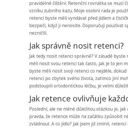
pravidelné čištění. Retenční rovnátka se musí č
vzniku zubního kazu. Moje osobní rada je použí
retenci byste měli vyndávat před jídlem a čisti
bezpečí, když ji nenosíte. Doporučuji používat s
nezničili.
Jak správně nosit retenci?
Jak tedy nosit retenci správně? V zásadě byste 
měli nosit svou retenci tak často, jak je to jen m
byste měli nosit svoji retenci co nejdéle, doku
retenci po zbytek svého života, zatímco jiní mo
podstoupili ortodontickou léčbu, je velmi důlež
Jak retence ovlivňuje každ
Poslední, ale ne méně důležitou otázkou je, jak
pravda, že retence může na začátku způsobit něj
zvládnout. A co jídlo? Jak jsem již zmínil, rete