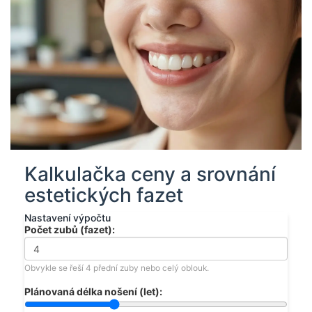
Kalkulačka ceny a srovnání
estetických fazet
Nastavení výpočtu
Počet zubů (fazet):
Obvykle se řeší 4 přední zuby nebo celý oblouk.
Plánovaná délka nošení (let):