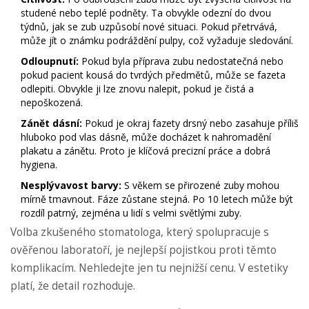
studené nebo teplé podněty. Ta obvykle odezní do dvou
týdnů, jak se zub uzpůsobí nové situaci. Pokud přetrvává,
může jít o známku podráždění pulpy, což vyžaduje sledování.
Odloupnutí:
Pokud byla příprava zubu nedostatečná nebo
pokud pacient kousá do tvrdých předmětů, může se fazeta
odlepiti. Obvykle ji lze znovu nalepit, pokud je čistá a
nepoškozená.
Zánět dásní:
Pokud je okraj fazety drsný nebo zasahuje příliš
hluboko pod vlas dásně, může docházet k nahromadění
plakatu a zánětu. Proto je klíčová precizní práce a dobrá
hygiena.
Nesplývavost barvy:
S věkem se přirozené zuby mohou
mírně tmavnout. Fáze zůstane stejná. Po 10 letech může být
rozdíl patrný, zejména u lidí s velmi světlými zuby.
Volba zkušeného stomatologa, který spolupracuje s
ověřenou laboratoří, je nejlepší pojistkou proti těmto
komplikacím. Nehledejte jen tu nejnižší cenu. V estetiky
platí, že detail rozhoduje.