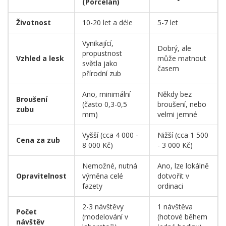
(Porcelán)
Životnost
10-20 let a déle
5-7 let
Vynikající,
Dobrý, ale
propustnost
Vzhled a lesk
může matnout
světla jako
časem
přírodní zub
Ano, minimální
Někdy bez
Broušení
(často 0,3-0,5
broušení, nebo
zubu
mm)
velmi jemné
Vyšší (cca 4 000 -
Nižší (cca 1 500
Cena za zub
8 000 Kč)
- 3 000 Kč)
Nemožné, nutná
Ano, lze lokálně
Opravitelnost
výměna celé
dotvořit v
fazety
ordinaci
2-3 návštěvy
1 návštěva
Počet
(modelování v
(hotové během
návštěv