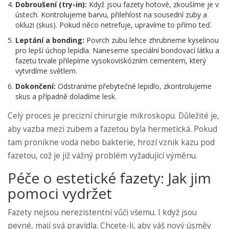
Dobroušení (try-in):
Když jsou fazety hotové, zkoušíme je v
ústech. Kontrolujeme barvu, přilehlost na sousední zuby a
okluzi (skus). Pokud něco netrefuje, upravíme to přímo teď.
Leptání a bonding:
Povrch zubu lehce zhrubneme kyselinou
pro lepší úchop lepidla. Naneseme speciální bondovací látku a
fazetu trvale přilepíme vysokoviskózním cementem, který
vytvrdíme světlem.
Dokončení:
Odstraníme přebytečné lepidlo, zkontrolujeme
skus a případně doladíme lesk.
Celý proces je precizní chirurgie mikroskopu. Důležité je,
aby vazba mezi zubem a fazetou byla hermetická. Pokud
tam pronikne voda nebo bakterie, hrozí vznik kazu pod
fazetou, což je již vážný problém vyžadující výměnu.
Péče o estetické fazety: Jak jim
pomoci vydržet
Fazety nejsou nerezistentní vůči všemu. I když jsou
pevné, mají svá pravidla. Chcete-li, aby váš nový úsměv