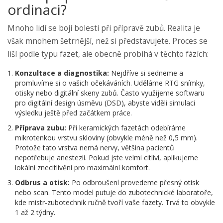
ordinaci?
Mnoho lidí se bojí bolesti při přípravě zubů. Realita je
však mnohem šetrnější, než si představujete. Proces se
liší podle typu fazet, ale obecně probíhá v těchto fázích:
Konzultace a diagnostika:
Nejdříve si sedneme a
promluvíme si o vašich očekáváních. Uděláme RTG snímky,
otisky nebo digitální skeny zubů. Často využijeme softwaru
pro digitální design úsměvu (DSD), abyste viděli simulaci
výsledku ještě před začátkem práce.
Příprava zubu:
Při keramických fazetách odebíráme
mikrotenkou vrstvu skloviny (obvykle méně než 0,5 mm).
Protože tato vrstva nemá nervy, většina pacientů
nepotřebuje anestezii. Pokud jste velmi citliví, aplikujeme
lokální znecitlivění pro maximální komfort.
Odbrus a otisk:
Po odbroušení provedeme přesný otisk
nebo scan. Tento model putuje do zubotechnické laboratoře,
kde mistr-zubotechnik ručně tvoří vaše fazety. Trvá to obvykle
1 až 2 týdny.