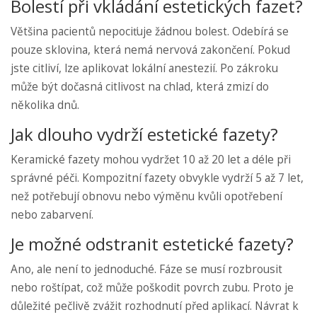
Bolestí při vkládání estetických fazet?
Většina pacientů nepociťuje žádnou bolest. Odebírá se
pouze sklovina, která nemá nervová zakončení. Pokud
jste citliví, lze aplikovat lokální anestezií. Po zákroku
může být dočasná citlivost na chlad, která zmizí do
několika dnů.
Jak dlouho vydrží estetické fazety?
Keramické fazety mohou vydržet 10 až 20 let a déle při
správné péči. Kompozitní fazety obvykle vydrží 5 až 7 let,
než potřebují obnovu nebo výměnu kvůli opotřebení
nebo zabarvení.
Je možné odstranit estetické fazety?
Ano, ale není to jednoduché. Fáze se musí rozbrousit
nebo roštípat, což může poškodit povrch zubu. Proto je
důležité pečlivě zvážit rozhodnutí před aplikací. Návrat k