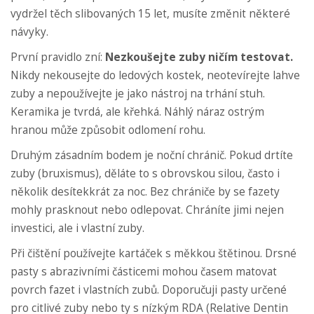
vydržel těch slibovaných 15 let, musíte změnit některé
návyky.
První pravidlo zní:
Nezkoušejte zuby ničím testovat.
Nikdy nekousejte do ledových kostek, neotevírejte lahve
zuby a nepoužívejte je jako nástroj na trhání stuh.
Keramika je tvrdá, ale křehká. Náhlý náraz ostrým
hranou může způsobit odlomení rohu.
Druhým zásadním bodem je noční chránič. Pokud drtíte
zuby (bruxismus), děláte to s obrovskou silou, často i
několik desítekkrát za noc. Bez chrániče by se fazety
mohly prasknout nebo odlepovat. Chráníte jimi nejen
investici, ale i vlastní zuby.
Při čištění používejte kartáček s měkkou štětinou. Drsné
pasty s abrazivními částicemi mohou časem matovat
povrch fazet i vlastních zubů. Doporučuji pasty určené
pro citlivé zuby nebo ty s nízkým RDA (Relative Dentin