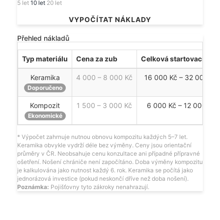
5 let
10 let
20 let
VYPOČÍTAT NÁKLADY
Přehled nákladů
Typ materiálu
Cena za zub
Celková startovací cen
Keramika
4 000 – 8 000 Kč
16 000 Kč – 32 000 Kč
Doporučeno
Kompozit
1 500 – 3 000 Kč
6 000 Kč – 12 000 Kč
Ekonomické
* Výpočet zahrnuje nutnou obnovu kompozitu každých 5–7 let.
Keramika obvykle vydrží déle bez výměny. Ceny jsou orientační
průměry v ČR. Neobsahuje cenu konzultace ani případné přípravné
ošetření. Nošení chrániče není započítáno. Doba výměny kompozitu
je kalkulována jako nutnost každý 6. rok. Keramika se počítá jako
jednorázová investice (pokud neskončí dříve než doba nošení).
Poznámka:
Pojišťovny tyto zákroky nenahrazují.