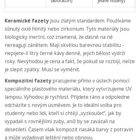
laboratoři)
jedné hodiny)
Keramické fazety
jsou zlatým standardem. Používáme
slinutý oxid hlinitý nebo zirkonium. Tyto materiály jsou
biologicky inertní, což znamená, že dásně na ně
nereagují zánětem. Mají skvělou barevnou stabilitu -
nepijete-li litry černé kávy denně, jejich bělost vydrží
roky. Nevýhodou je cena a fakt, že pokud se rozbijí, nelze
je slepit zpátky. Musí se vyměnit.
Kompozitní fazety
pracujeme přímo v ústech pomocí
speciálního plastového materiálu, který vytvrzujeme UV
lampou. Výhodou je rychlost. Přijdete ráno a odpoledne
odcházíte s novým úsměvem. Je to ideální volba pro
studenty nebo lidi, kteří si chtějí „vyzkoušet“, jak by
vypadali s rovnějšími zuby, aniž by se zavázali na
desetiletí. Časem však kompozit nasáká barvy z potravin
a může vyžadovat leštění nebo obnovu.