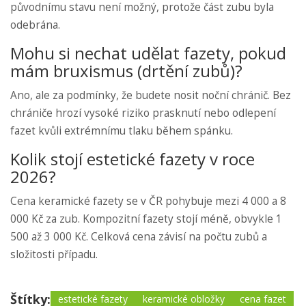
původnímu stavu není možný, protože část zubu byla
odebrána.
Mohu si nechat udělat fazety, pokud
mám bruxismus (drtění zubů)?
Ano, ale za podmínky, že budete nosit noční chránič. Bez
chrániče hrozí vysoké riziko prasknutí nebo odlepení
fazet kvůli extrémnímu tlaku během spánku.
Kolik stojí estetické fazety v roce
2026?
Cena keramické fazety se v ČR pohybuje mezi 4 000 a 8
000 Kč za zub. Kompozitní fazety stojí méně, obvykle 1
500 až 3 000 Kč. Celková cena závisí na počtu zubů a
složitosti případu.
Štítky:
estetické fazety
keramické obložky
cena fazet