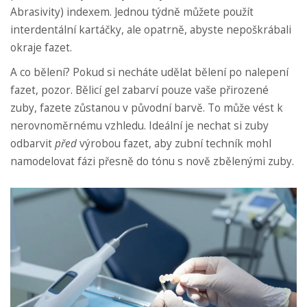
Abrasivity) indexem. Jednou týdně můžete použít
interdentální kartáčky, ale opatrně, abyste nepoškrábali
okraje fazet.
A co bělení? Pokud si necháte udělat bělení po nalepení
fazet, pozor. Bělicí gel zabarví pouze vaše přirozené
zuby, fazete zůstanou v původní barvě. To může vést k
nerovnoměrnému vzhledu. Ideální je nechat si zuby
odbarvit
před
výrobou fazet, aby zubní techník mohl
namodelovat fázi přesně do tónu s nově zbělenými zuby.