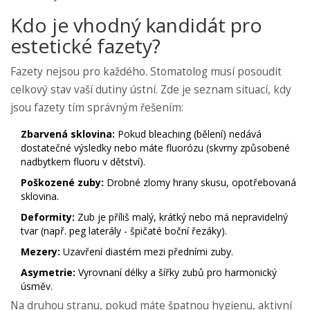
Kdo je vhodný kandidát pro
estetické fazety?
Fazety nejsou pro každého. Stomatolog musí posoudit
celkový stav vaší dutiny ústní. Zde je seznam situací, kdy
jsou fazety tím správným řešením:
Zbarvená sklovina:
Pokud bleaching (bělení) nedává
dostatečné výsledky nebo máte fluorózu (skvrny způsobené
nadbytkem fluoru v dětství).
Poškozené zuby:
Drobné zlomy hrany skusu, opotřebovaná
sklovina.
Deformity:
Zub je příliš malý, krátký nebo má nepravidelný
tvar (např. peg laterály - špičaté boční řezáky).
Mezery:
Uzavření diastém mezi předními zuby.
Asymetrie:
Vyrovnaní délky a šířky zubů pro harmonický
úsměv.
Na druhou stranu, pokud máte špatnou hygienu, aktivní