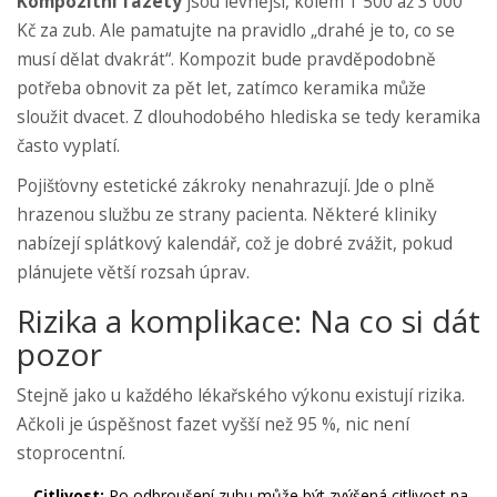
Kompozitní fazety
jsou levnější, kolem 1 500 až 3 000
Kč za zub. Ale pamatujte na pravidlo „drahé je to, co se
musí dělat dvakrát“. Kompozit bude pravděpodobně
potřeba obnovit za pět let, zatímco keramika může
sloužit dvacet. Z dlouhodobého hlediska se tedy keramika
často vyplatí.
Pojišťovny estetické zákroky nenahrazují. Jde o plně
hrazenou službu ze strany pacienta. Některé kliniky
nabízejí splátkový kalendář, což je dobré zvážit, pokud
plánujete větší rozsah úprav.
Rizika a komplikace: Na co si dát
pozor
Stejně jako u každého lékařského výkonu existují rizika.
Ačkoli je úspěšnost fazet vyšší než 95 %, nic není
stoprocentní.
Citlivost:
Po odbroušení zubu může být zvýšená citlivost na