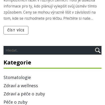
kompozitních fazet v různých zemích. Toto je důležitá
informace pro ty, kdo plánují vylepšit svůj úsměv tímto
způsobem. Ceny se mohou výrazně lišit v závislosti na
tom, kde se rozhodnete pro léčbu. Přečtěte si naše
porovnání a zjistěte, kde se můžete rozhodnout pro
ČÍST VÍCE
nejlepší možnost pro vaše finance a estetické nároky.
Kategorie
Stomatologie
Zdraví a wellness
Zdraví a péče o zuby
Péče o zuby