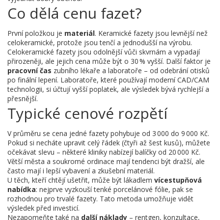
Co dělá cenu fazet?
První položkou je
materiál
. Keramické fazety jsou levnější než
celokeramické, protože jsou tenčí a jednodušší na výrobu.
Celokeramické fazety jsou odolnější vůči skvrnám a vypadají
přirozeněji, ale jejich cena může být o 30 % vyšší. Další faktor je
pracovní čas
zubního lékaře a laboratoře – od odebrání otisků
po finální lepení. Laboratoře, které používají moderní CAD/CAM
technologii, si účtují vyšší poplatek, ale výsledek bývá rychlejší a
přesnější.
Typické cenové rozpětí
V průměru se cena jedné fazety pohybuje od 3 000 do 9 000 Kč.
Pokud si necháte upravit celý řádek (čtyři až šest kusů), můžete
očekávat slevu – některé kliniky nabízejí balíčky od 20 000 Kč.
Větší města a soukromé ordinace mají tendenci být dražší, ale
často mají i lepší vybavení a zkušební materiál.
U těch, kteří chtějí ušetřit, může být lákadlem
vícestupňová
nabídka
: nejprve vyzkouší tenké porcelánové fólie, pak se
rozhodnou pro trvalé fazety. Tato metoda umožňuje vidět
výsledek před investicí.
Nezapomeňte také na
další náklady
– rentgen, konzultace,