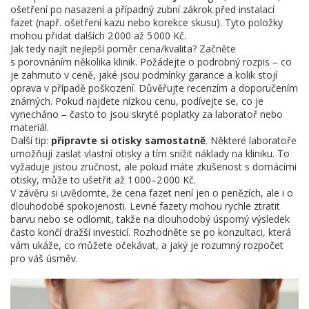
ošetření po nasazení a případný zubní zákrok před instalací
fazet (např. ošetření kazu nebo korekce skusu). Tyto položky
mohou přidat dalších 2 000 až 5 000 Kč.
Jak tedy najít nejlepší poměr cena/kvalita? Začněte
s porovnáním několika klinik. Požádejte o podrobný rozpis – co
je zahrnuto v ceně, jaké jsou podmínky garance a kolik stojí
oprava v případě poškození. Důvěřujte recenzím a doporučením
známých. Pokud najdete nízkou cenu, podívejte se, co je
vynecháno – často to jsou skryté poplatky za laboratoř nebo
materiál.
Další tip:
připravte si otisky samostatně
. Některé laboratoře
umožňují zaslat vlastní otisky a tím snížit náklady na kliniku. To
vyžaduje jistou zručnost, ale pokud máte zkušenost s domácími
otisky, může to ušetřit až 1 000–2 000 Kč.
V závěru si uvědomte, že cena fazet není jen o penězích, ale i o
dlouhodobé spokojenosti. Levné fazety mohou rychle ztratit
barvu nebo se odlomit, takže na dlouhodobý úsporný výsledek
často končí dražší investicí. Rozhodněte se po konzultaci, která
vám ukáže, co můžete očekávat, a jaký je rozumný rozpočet
pro váš úsměv.