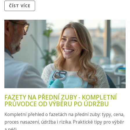
ČÍST VÍCE
FAZETY NA PŘEDNÍ ZUBY - KOMPLETNÍ
PRŮVODCE OD VÝBĚRU PO ÚDRŽBU
Kompletní přehled o fazetách na přední zuby: typy, cena,
proces nasazení, údržba i rizika. Praktické tipy pro výběr
a péči.