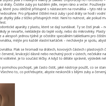
ezi dráty. Čistěte zuby po každém jídle, nejen ráno a večer. Používejte
y, které jsou obtížně přístupné
s nástavcem na rovnátka – tyto nitě s
 nedosáhne. Pro případné čištění mezi zuby i pod dráty se hodí i
vodní 
 zbytky jídla z těžko přístupných míst
. Není to nutnost, ale pokud m
lest.
odontické aparáty z plastu, které se dají sundávat
. Ty se čistí jinak – 
y je nevařte, nekládejte do teplé vody, nebo do mikrovlnky. Plasty
 a alespoň jednou týdně je očistěte speciálním tabletkami pro čištěn
ovnátka, mějte pro každé vlastní kartáček – nechávejte je spolu, abys
rovnátka. Plak se hromadí na drátech, kovových částech i plastových 
e červené, krvácející dásně nebo nechutný pocit v ústech, nečekáte n
ní volitelné. Je to součást léčby. A když to děláte správně, výsledek n
m pomohou pochopit, jak často čistit, jaké nástroje použít, co se stan
Všechno to, co potřebujete, abyste neskončili s bílými zuby a červen