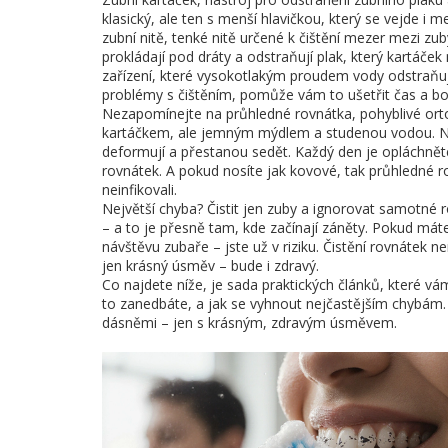
klasický, ale ten s menší hlavičkou, který se vejde i m
zubní nitě
,
tenké nitě určené k čištění mezer mezi zub
prokládají pod dráty a odstraňují plak, který kartáček
zařízení, které vysokotlakým proudem vody odstraňuje
problémy s čištěním, pomůže vám to ušetřit čas a bo
Nezapomínejte na
průhledné rovnátka
,
pohyblivé ort
kartáčkem, ale jemným mýdlem a studenou vodou. Nikd
deformují a přestanou sedět. Každý den je opláchněte
rovnátek. A pokud nosíte jak kovové, tak průhledné r
neinfikovali.
Největší chyba? Čistit jen zuby a ignorovat samotné 
– a to je přesně tam, kde začínají záněty. Pokud mát
návštěvu zubaře – jste už v riziku. Čistění rovnátek ne
jen krásný úsměv – bude i zdravý.
Co najdete níže, je sada praktických článků, které vá
to zanedbáte, a jak se vyhnout nejčastějším chybám. 
dásněmi – jen s krásným, zdravým úsměvem.