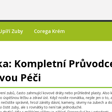
Upíří Zuby
Corega Krém
tka: Kompletní Průvodc
vou Péči
ení zubů, často zahrnující kovové dráty nebo průhledné plasty
. Also
o úspěšnou léčbu a zdraví úst.
Když nosíte rovnátka, nejde jen o to, 
e nečistíte správně, hrozí záněty dásní, kameny, skvrny na zubech a 
si čistit zuby, ale s rovnátky to není tak jednoduché.
a zbytků jídla
s měkkými vlákny je základ. Doporučují ho i ortodonti –