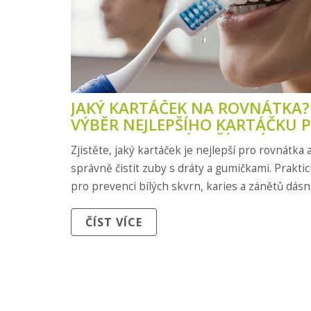
JAKÝ KARTÁČEK NA ROVNÁTKA?
VÝBĚR NEJLEPŠÍHO KARTÁČKU 
ORTODONTICKÉ ZAŘÍZENÍ
Zjistěte, jaký kartáček je nejlepší pro rovnátka a
správně čistit zuby s dráty a gumičkami. Prakti
pro prevenci bílých skvrn, karies a zánětů dásní
ČÍST VÍCE