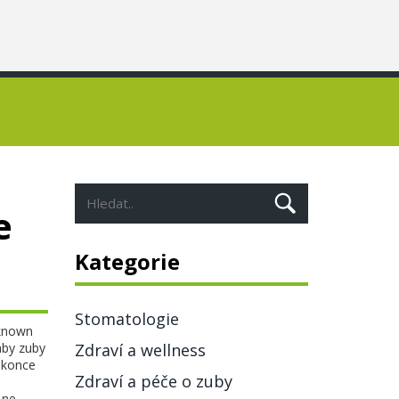
e
Kategorie
Stomatologie
 known
aby zuby
Zdraví a wellness
dokonce
Zdraví a péče o zuby
 ne