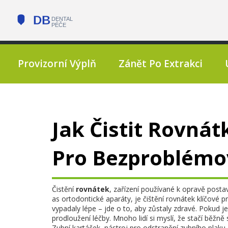
Provizorní Výplň
Zánět Po Extrakci
Jak Čistit Rovná
Pro Bezproblémo
Čistění
rovnátek
,
zařízení používané k opravě postav
as
ortodontické aparáty
, je
čištění rovnátek
klíčové pr
vypadaly lépe – jde o to, aby zůstaly zdravé. Pokud j
prodloužení léčby. Mnoho lidí si myslí, že stačí běžně 
Zubní kartáček
,
nástroj pro odstranění zubního plaku 