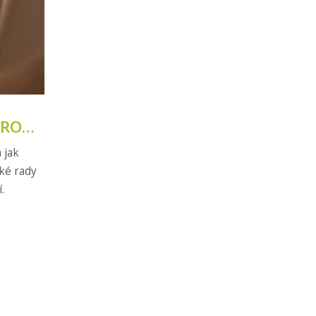
PRO
 jak
cké rady
.