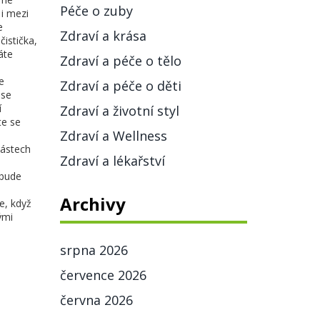
Péče o zuby
 i
mezi
e
Zdraví a krása
čistička
,
áte
Zdraví a péče o tělo
ne
Zdraví a péče o děti
 se
í
Zdraví a životní styl
te se
Zdraví a Wellness
částech
Zdraví a lékařství
a
ebude
Archivy
e, když
ými
srpna 2026
července 2026
června 2026