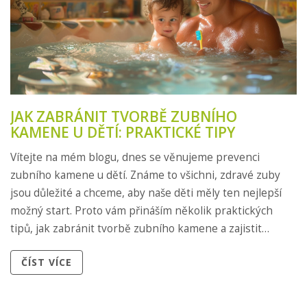
JAK ZABRÁNIT TVORBĚ ZUBNÍHO
KAMENE U DĚTÍ: PRAKTICKÉ TIPY
Vítejte na mém blogu, dnes se věnujeme prevenci
zubního kamene u dětí. Známe to všichni, zdravé zuby
jsou důležité a chceme, aby naše děti měly ten nejlepší
možný start. Proto vám přináším několik praktických
tipů, jak zabránit tvorbě zubního kamene a zajistit
správnou ústní hygienu vašim dětem. Tak pojďme na to,
ČÍST VÍCE
ukažme našim dětem cestu k zdravým úsměvům!