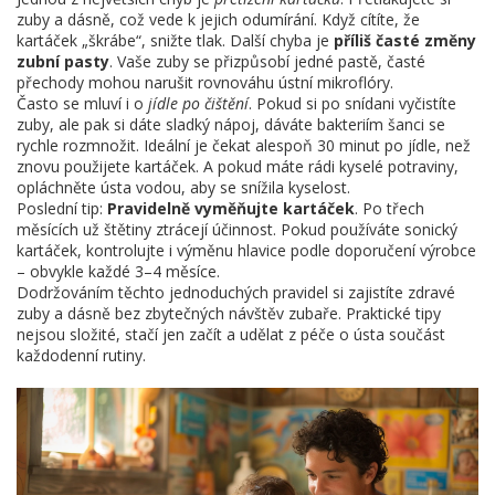
zuby a dásně, což vede k jejich odumírání. Když cítíte, že
kartáček „škrábe“, snižte tlak. Další chyba je
příliš časté změny
zubní pasty
. Vaše zuby se přizpůsobí jedné pastě, časté
přechody mohou narušit rovnováhu ústní mikroflóry.
Často se mluví i o
jídle po čištění
. Pokud si po snídani vyčistíte
zuby, ale pak si dáte sladký nápoj, dáváte bakteriím šanci se
rychle rozmnožit. Ideální je čekat alespoň 30 minut po jídle, než
znovu použijete kartáček. A pokud máte rádi kyselé potraviny,
opláchněte ústa vodou, aby se snížila kyselost.
Poslední tip:
Pravidelně vyměňujte kartáček
. Po třech
měsících už štětiny ztrácejí účinnost. Pokud používáte sonický
kartáček, kontrolujte i výměnu hlavice podle doporučení výrobce
– obvykle každé 3–4 měsíce.
Dodržováním těchto jednoduchých pravidel si zajistíte zdravé
zuby a dásně bez zbytečných návštěv zubaře. Praktické tipy
nejsou složité, stačí jen začít a udělat z péče o ústa součást
každodenní rutiny.