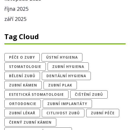
října 2025
září 2025
Tag Cloud
PÉČE O ZUBY
ÚSTNÍ HYGIENA
STOMATOLOGIE
ZUBNÍ HYGIENA
BĚLENÍ ZUBŮ
DENTÁLNÍ HYGIENA
ZUBNÍ KÁMEN
ZUBNÍ PLAK
ESTETICKÁ STOMATOLOGIE
ČIŠTĚNÍ ZUBŮ
ORTODONCIE
ZUBNÍ IMPLANTÁTY
ZUBNÍ LÉKAŘ
CITLIVOST ZUBŮ
ZUBNÍ PÉČE
ČERNÝ ZUBNÍ KÁMEN