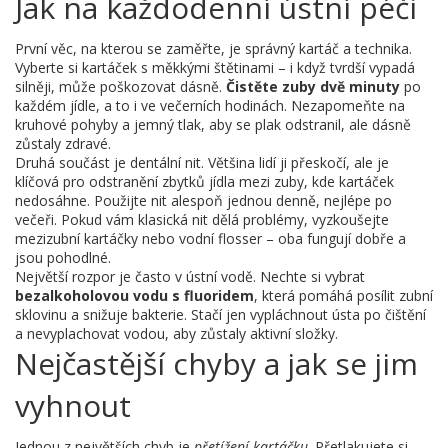
Jak na každodenní ústní péči
První věc, na kterou se zaměřte, je správný kartáč a technika.
Vyberte si kartáček s měkkými štětinami – i když tvrdší vypadá
silněji, může poškozovat dásně.
Čistěte zuby dvě minuty
po
každém jídle, a to i ve večerních hodinách. Nezapomeňte na
kruhové pohyby a jemný tlak, aby se plak odstranil, ale dásně
zůstaly zdravé.
Druhá součást je dentální nit. Většina lidí ji přeskočí, ale je
klíčová pro odstranění zbytků jídla mezi zuby, kde kartáček
nedosáhne. Použijte nit alespoň jednou denně, nejlépe po
večeři. Pokud vám klasická nit dělá problémy, vyzkoušejte
mezizubní kartáčky nebo vodní flosser – oba fungují dobře a
jsou pohodlné.
Největší rozpor je často v ústní vodě. Nechte si vybrat
bezalkoholovou vodu s fluoridem
, která pomáhá posílit zubní
sklovinu a snižuje bakterie. Stačí jen vypláchnout ústa po čištění
a nevyplachovat vodou, aby zůstaly aktivní složky.
Nejčastější chyby a jak se jim
vyhnout
Jednou z největších chyb je
přetížení kartáčku
. Přetlakujete si