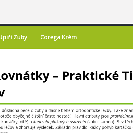
Upíří Zuby
Corega Krém
Rovnátky – Praktické T
v
a důkladná péče o zuby a dásně během ortodontické léčby
. Také zná
protože obyčejné čištění často nestačí. Hlavní atributy jsou
pravidelnos
 kartáčky, nitě) a
kontrola plakových usazenin
(zubní kámen). Bez těc
bu léčby a zhoršuje výsledek. Základní pravidlo: každý pohyb kartáčku
atur.