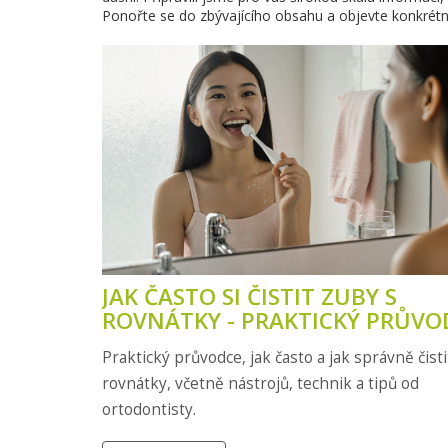
Ponořte se do zbývajícího obsahu a objevte konkrét
JAK ČASTO SI ČISTIT ZUBY S
ROVNÁTKY - PRAKTICKÝ PRŮVO
Praktický průvodce, jak často a jak správně čisti
rovnátky, včetně nástrojů, technik a tipů od
ortodontisty.