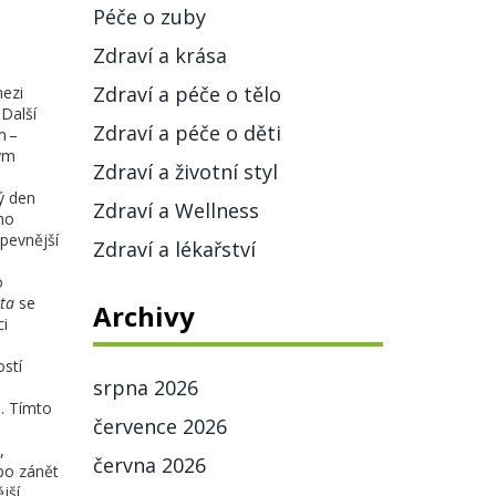
Péče o zuby
Zdraví a krása
Zdraví a péče o tělo
mezi
 Další
Zdraví a péče o děti
m –
vým
Zdraví a životní styl
ý den
Zdraví a Wellness
dno
pevnější
Zdraví a lékařství
o
ota
se
Archivy
ci
ostí
srpna 2026
. Tímto
července 2026
,
června 2026
ebo zánět
jší.