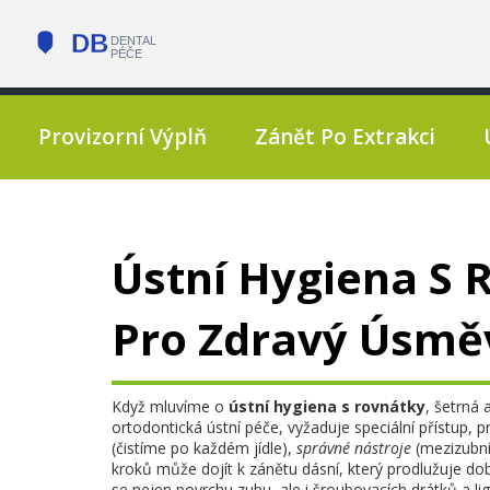
Provizorní Výplň
Zánět Po Extrakci
Ústní Hygiena S 
Pro Zdravý Úsmě
Když mluvíme o
ústní hygiena s rovnátky
,
šetrná 
ortodontická ústní péče
, vyžaduje speciální přístup, 
(čistíme po každém jídle),
správné nástroje
(mezizubní
kroků může dojít k
zánětu dásní
, který prodlužuje do
se nejen povrchu zubu, ale i šroubovacích drátků a lig