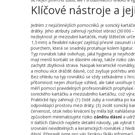
Klíčové nástroje a jej
Jedním z nejúčinnějších pomocníků je
sonický kartáč
drátky
. Jeho atributy zahrnují
rychlost vibrací
(30 000 –
nezbytnost je
mezizubní kartáček
,
malý štěteček urče
1,5 mm) a flexibilní rukojeť zajišťují přesné zasunutí 
povrchem, která se snadněji protahuje kolem ligatur.
Typ rovnátek také ovlivňuje, jaká hygiena je nejvhodn
mají menší kontakt se dásními okraji, takže riziko zán
zachytit zbytková strava. Naopak
keramické rovnátky
a mohou více dráždit dásně, což zvyšuje potřebu anti
Bez ohledu na typ rovnátků se vždy setkáváme s hr
přítomnost nejen zhoršuje vzhled, ale také uvolňuje to
měří pomocí pravidelných profesionálních prophylax
sonického kartáčku a mezizubního kartáčku, což výra
Praktické tipy zahrnují: (1) čistit zuby a rovnátka po k
odpovídající prostoru mezi dráty; (3) zvolit sonický k
červenost, otok nebo krvácení by měla být nahlášena
způsobem minimalizujete riziko
zánětu dásní
a udrž
V dalších článcích najdete detailní návody, jak vybrat
srovnání neviditelných a keramických rovnátek z hledi
dásní. Připravili jsme pro vás širokou škálu informací