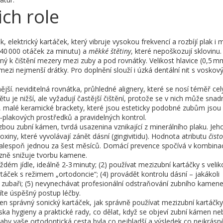
ich role
ek
,
elektrický kartáček, který vibruje vysokou frekvencí a rozbíjí plak i 
 40 000 otáček za minutu) a
měkké štětiny
, které nepoškozují sklovinu.
ný k čištění mezery mezi zuby a pod rovnátky
. Velikost hlavice (0,5 m
i mezi nejmenší drátky. Pro doplnění slouží i úzká dentální nit s vosko
ější.
neviditelná rovnátka
,
průhledné alignery, které se nosí téměř cel
ětu je nižší, ale vyžadují častější čištění, protože se v nich může sna
,
malé keramické brackety, které jsou esteticky podobné zubům
jsou 
‑plakových prostředků a pravidelných kontrol.
ozbou
zubní kámen
,
tvrdá usazenina vznikající z minerálního plaku
. Jeh
xiny, které vyvolávají zánět dásní (gingivitidu). Hodnota atributu
čist
í alespoň jednou za šest měsíců. Domácí prevence spočívá v kombina
zně snižuje tvorbu kamene.
aždém jídle, ideálně 2‑3 minuty; (2) používat mezizubní kartáčky s velik
artáček s režimem „ortodoncie“; (4) provádět kontrolu dásní – jakákoli
 zubaři; (5) nevynechávat profesionální odstraňování zubního kamene
íte úspěšný postup léčby.
 ten správný sonický kartáček, jak správně používat mezizubní kartáčky
ska hygieny a praktické rady, co dělat, když se objeví zubní kámen n
, aby vaše ortodontická cesta byla co nejhladší a výsledek co nejkrásně