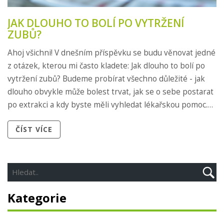
JAK DLOUHO TO BOLÍ PO VYTRŽENÍ
ZUBŮ?
Ahoj všichni! V dnešním příspěvku se budu věnovat jedné
z otázek, kterou mi často kladete: Jak dlouho to bolí po
vytržení zubů? Budeme probírat všechno důležité - jak
dlouho obvykle může bolest trvat, jak se o sebe postarat
po extrakci a kdy byste měli vyhledat lékařskou pomoc.
Takže pokud jste nedávno podstoupili tento zákrok,
ČÍST VÍCE
nebo vás čeká v blízké budoucnosti, určitě si náš článek
přečtěte.
Kategorie