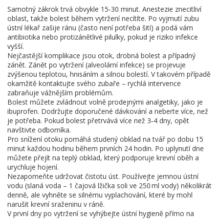
Samotný zákrok trvá obvykle 15‑30 minut. Anestezie znecitliví
oblast, takže bolest během vytržení necítíte. Po vyjmutí zubu
ústní lékař zašije ránu (často není potřeba šití) a podá vám
antibiotika nebo protizánětlivé pilulky, pokud je riziko infekce
vyšší.
Nejčastější komplikace jsou otok, drobná bolest a případný
zánět. Zánět po vytržení (alveolární infekce) se projevuje
zvýšenou teplotou, hnisáním a silnou bolestí. V takovém případě
okamžitě kontaktujte svého zubaře – rychlá intervence
zabraňuje vážnějším problémům.
Bolest můžete zvládnout volně prodejnými analgetiky, jako je
ibuprofen. Dodržujte doporučené dávkování a neberte více, než
je potřeba. Pokud bolest přetrvává více než 3‑4 dny, opět
navštivte odborníka.
Pro snížení otoku pomáhá studený obklad na tvář po dobu 15
minut každou hodinu během prvních 24 hodin. Po uplynutí dne
můžete přejít na teplý obklad, který podporuje krevní oběh a
urychluje hojení.
Nezapomeňte udržovat čistotu úst. Používejte jemnou ústní
vodu (slaná voda – 1 čajová lžička soli ve 250 ml vody) několikrát
denně, ale vyhněte se silnému vyplachování, které by mohl
narušit krevní sraženinu v ráně.
V první dny po vytržení se vyhýbejte ústní hygieně přímo na