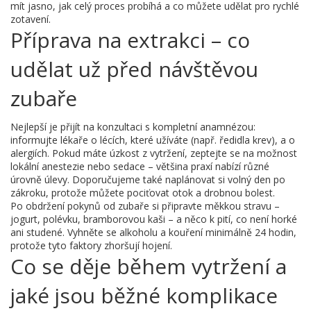
mít jasno, jak celý proces probíhá a co můžete udělat pro rychlé
zotavení.
Příprava na extrakci – co
udělat už před návštěvou
zubaře
Nejlepší je přijít na konzultaci s kompletní anamnézou:
informujte lékaře o lécích, které užíváte (např. ředidla krev), a o
alergiích. Pokud máte úzkost z vytržení, zeptejte se na možnost
lokální anestezie nebo sedace – většina praxí nabízí různé
úrovně úlevy. Doporučujeme také naplánovat si volný den po
zákroku, protože můžete pociťovat otok a drobnou bolest.
Po obdržení pokynů od zubaře si připravte měkkou stravu –
jogurt, polévku, bramborovou kaši – a něco k pití, co není horké
ani studené. Vyhněte se alkoholu a kouření minimálně 24 hodin,
protože tyto faktory zhoršují hojení.
Co se děje během vytržení a
jaké jsou běžné komplikace