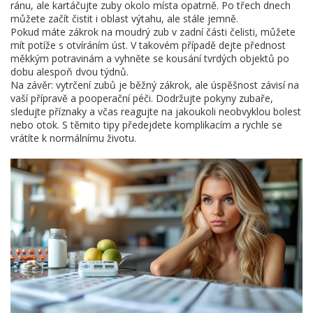
ránu, ale kartáčujte zuby okolo místa opatrně. Po třech dnech
můžete začít čistit i oblast výtahu, ale stále jemně.
Pokud máte zákrok na moudrý zub v zadní části čelisti, můžete
mít potíže s otvíráním úst. V takovém případě dejte přednost
měkkým potravinám a vyhněte se kousání tvrdých objektů po
dobu alespoň dvou týdnů.
Na závěr: vytrčení zubů je běžný zákrok, ale úspěšnost závisí na
vaší přípravě a pooperační péči. Dodržujte pokyny zubaře,
sledujte příznaky a včas reagujte na jakoukoli neobvyklou bolest
nebo otok. S těmito tipy předejdete komplikacím a rychle se
vrátíte k normálnímu životu.