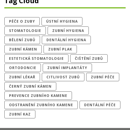
Tag Cloud
PÉČE O ZUBY
ÚSTNÍ HYGIENA
STOMATOLOGIE
ZUBNÍ HYGIENA
BĚLENÍ ZUBŮ
DENTÁLNÍ HYGIENA
ZUBNÍ KÁMEN
ZUBNÍ PLAK
ESTETICKÁ STOMATOLOGIE
ČIŠTĚNÍ ZUBŮ
ORTODONCIE
ZUBNÍ IMPLANTÁTY
ZUBNÍ LÉKAŘ
CITLIVOST ZUBŮ
ZUBNÍ PÉČE
ČERNÝ ZUBNÍ KÁMEN
PREVENCE ZUBNÍHO KAMENE
ODSTRANĚNÍ ZUBNÍHO KAMENE
DENTÁLNÍ PÉČE
ZUBNÍ KAZ