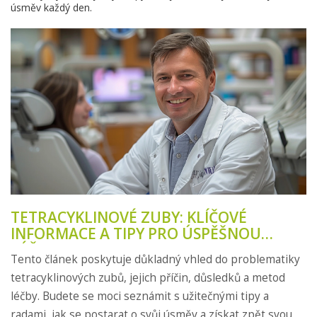
úsměv každý den.
TETRACYKLINOVÉ ZUBY: KLÍČOVÉ
INFORMACE A TIPY PRO ÚSPĚŠNOU
LÉČBU
Tento článek poskytuje důkladný vhled do problematiky
tetracyklinových zubů, jejich příčin, důsledků a metod
léčby. Budete se moci seznámit s užitečnými tipy a
radami, jak se postarat o svůj úsměv a získat zpět svou