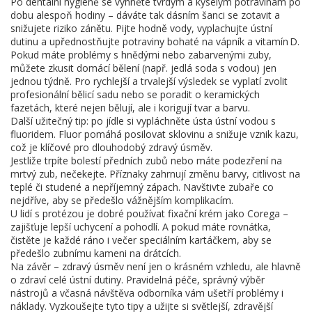
Po dentální hygieně se vyhněte tvrdým a kyselým potravinám po
dobu alespoň hodiny – dáváte tak dásním šanci se zotavit a
snižujete riziko zánětu. Pijte hodně vody, vyplachujte ústní
dutinu a upřednostňujte potraviny bohaté na vápník a vitamín D.
Pokud máte problémy s hnědými nebo zabarvenými zuby,
můžete zkusit domácí bělení (např. jedlá soda s vodou) jen
jednou týdně. Pro rychlejší a trvalejší výsledek se vyplatí zvolit
profesionální bělicí sadu nebo se poradit o keramických
fazetách, které nejen bělují, ale i korigují tvar a barvu.
Další užitečný tip: po jídle si vypláchněte ústa ústní vodou s
fluoridem. Fluor pomáhá posilovat sklovinu a snižuje vznik kazu,
což je klíčové pro dlouhodobý zdravý úsměv.
Jestliže trpíte bolestí předních zubů nebo máte podezření na
mrtvý zub, nečekejte. Příznaky zahrnují změnu barvy, citlivost na
teplé či studené a nepříjemný zápach. Navštivte zubaře co
nejdříve, aby se předešlo vážnějším komplikacím.
U lidí s protézou je dobré používat fixační krém jako Corega –
zajišťuje lepší uchycení a pohodlí. A pokud máte rovnátka,
čistěte je každé ráno i večer speciálním kartáčkem, aby se
předešlo zubnímu kameni na drátcích.
Na závěr – zdravý úsměv není jen o krásném vzhledu, ale hlavně
o zdraví celé ústní dutiny. Pravidelná péče, správný výběr
nástrojů a včasná návštěva odborníka vám ušetří problémy i
náklady. Vyzkoušejte tyto tipy a užijte si světlejší, zdravější