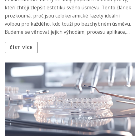
kteří chtějí zlepšit estetiku svého úsměvu. Tento článek
prozkoumá, proč jsou celokeramické fazety ideální
volbou pro každého, kdo touží po bezchybném úsměvu.
Budeme se věnovat jejich výhodám, procesu aplikace,
péči o ně i potenciálním rizikům, aby čtenáři mohli učinit
ČÍST VÍCE
informované rozhodnutí.