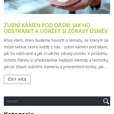
ZUBNÍ KÁMEN POD DÁSNÍ: JAK HO
ODSTRANIT A UDRŽET SI ZDRAVÝ ÚSMĚV
Ahoj všem, dnes budeme hovořit o tématu, se kterým se
může setkat skoro každý z nás - zubní kámen pod dásní,
jak ho odstranit a jak si udržet zdravý úsměv. V průběhu
tohoto článku si představíme nejlepší metody a techniky,
jak se zbavit zubního kamene a preventivní kroky, jak
tomuto problému předejít. Prozradíme vám, jak péči o
ČÍST VÍCE
ústní dutinu zacházet a důležitost toho, abyste měli
zdravý a krásný úsměv. Připojte se a učte se s námi!