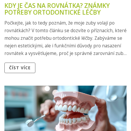
KDY JE ČAS NA ROVNÁTKA? ZNÁMKY
POTŘEBY ORTODONTICKÉ LÉČBY
Počkejte, jak to tedy poznám, že moje zuby volají po
rovnátkách? V tomto článku se dozvíte o příznacích, které
mohou značit potřebu ortodontické léčby. Zabýváme se
nejen estetickými, ale i funkčními důvody pro nasazení
rovnátek a vysvětlujeme, proč je správné zarovnání zubů
důležité pro celkové zdraví. Samozřejmě nezapomínáme
ČÍST VÍCE
ani na tipy, jak se orientovat ve světě ortodontických
možností a jak vybrat tu správnou cestu k získání
zářivého úsměvu.