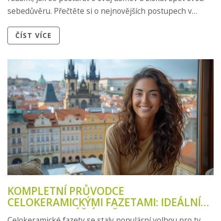
sebedůvěru. Přečtěte si o nejnovějších postupech v
oblasti dentální kosmetiky a zjistěte, které léčebné
ČÍST VÍCE
metody jsou pro vás nejlepší.
KOMPLETNÍ PRŮVODCE
CELOKERAMICKÝMI FAZETAMI: IDEÁLNÍ
VOLBA PRO VÁŠ ÚSMĚV
Celokeramické fazety se staly populární volbou pro ty,