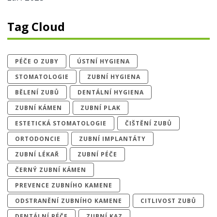
Tag Cloud
PÉČE O ZUBY
ÚSTNÍ HYGIENA
STOMATOLOGIE
ZUBNÍ HYGIENA
BĚLENÍ ZUBŮ
DENTÁLNÍ HYGIENA
ZUBNÍ KÁMEN
ZUBNÍ PLAK
ESTETICKÁ STOMATOLOGIE
ČIŠTĚNÍ ZUBŮ
ORTODONCIE
ZUBNÍ IMPLANTÁTY
ZUBNÍ LÉKAŘ
ZUBNÍ PÉČE
ČERNÝ ZUBNÍ KÁMEN
PREVENCE ZUBNÍHO KAMENE
ODSTRANĚNÍ ZUBNÍHO KAMENE
CITLIVOST ZUBŮ
DENTÁLNÍ PÉČE
ZUBNÍ KAZ