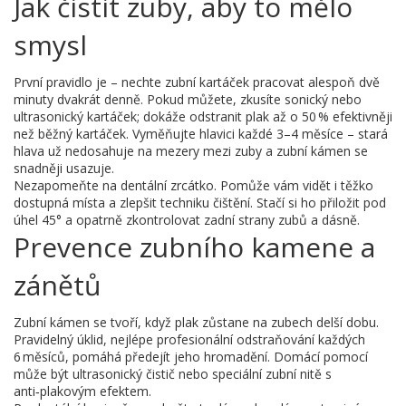
Jak čistit zuby, aby to mělo
smysl
První pravidlo je – nechte zubní kartáček pracovat alespoň dvě
minuty dvakrát denně. Pokud můžete, zkusíte sonický nebo
ultrasonický kartáček; dokáže odstranit plak až o 50 % efektivněji
než běžný kartáček. Vyměňujte hlavici každé 3–4 měsíce – stará
hlava už nedosahuje na mezery mezi zuby a zubní kámen se
snadněji usazuje.
Nezapomeňte na dentální zrcátko. Pomůže vám vidět i těžko
dostupná místa a zlepšit techniku čištění. Stačí si ho přiložit pod
úhel 45° a opatrně zkontrolovat zadní strany zubů a dásně.
Prevence zubního kamene a
zánětů
Zubní kámen se tvoří, když plak zůstane na zubech delší dobu.
Pravidelný úklid, nejlépe profesionální odstraňování každých
6 měsíců, pomáhá předejít jeho hromadění. Domácí pomocí
může být ultrasonický čistič nebo speciální zubní nitě s
anti‑plakovým efektem.