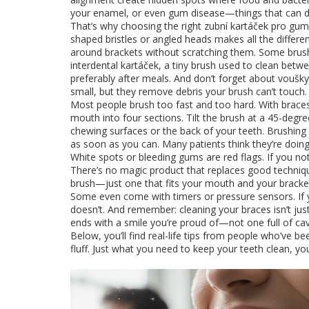
your enamel, or even gum disease—things that can de
That’s why choosing the right
zubní kartáček pro gum
shaped bristles or angled heads
makes all the differe
around brackets without scratching them. Some brushes
interdental kartáček
,
a tiny brush used to clean betw
preferably after meals. And don’t forget about
voušky
small, but they remove debris your brush can’t touch.
Most people brush too fast and too hard. With braces
mouth into four sections. Tilt the brush at a 45-degr
chewing surfaces or the back of your teeth. Brushing af
as soon as you can. Many patients think they’re doing 
White spots or bleeding gums are red flags. If you noti
There’s no magic product that replaces good techniqu
brush—just one that fits your mouth and your bracket
Some even come with timers or pressure sensors. If
doesn’t. And remember: cleaning your braces isn’t jus
ends with a smile you’re proud of—not one full of c
Below, you’ll find real-life tips from people who’ve 
fluff. Just what you need to keep your teeth clean, yo