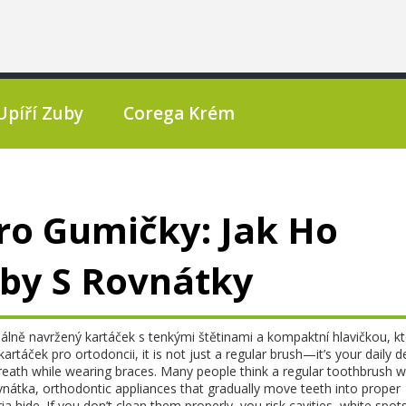
Upíří Zuby
Corega Krém
ro Gumičky: Jak Ho
uby S Rovnátky
iálně navržený kartáček s tenkými štětinami a kompaktní hlavičkou, kt
kartáček pro ortodoncii
, it is not just a regular brush—it’s your daily 
eath while wearing braces.
Many people think a regular toothbrush 
vnátka
,
orthodontic appliances that gradually move teeth into proper
 hide. If you don’t clean them properly, you risk cavities, white spot