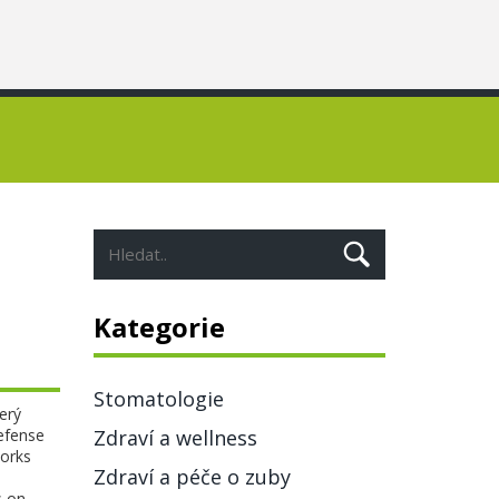
Kategorie
Stomatologie
erý
defense
Zdraví a wellness
works
Zdraví a péče o zuby
s on