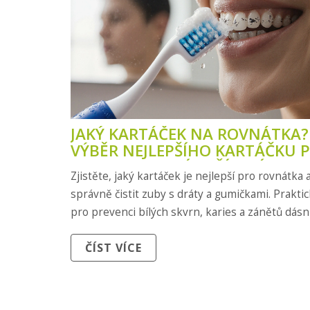
JAKÝ KARTÁČEK NA ROVNÁTKA?
VÝBĚR NEJLEPŠÍHO KARTÁČKU 
ORTODONTICKÉ ZAŘÍZENÍ
Zjistěte, jaký kartáček je nejlepší pro rovnátka a
správně čistit zuby s dráty a gumičkami. Prakti
pro prevenci bílých skvrn, karies a zánětů dásní
ČÍST VÍCE