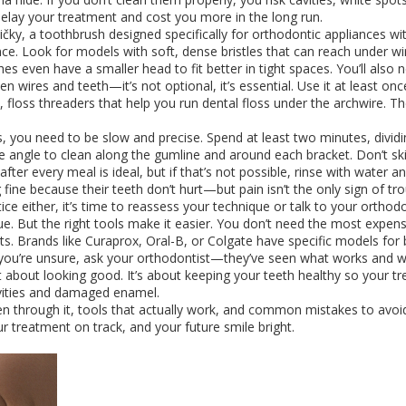
lay your treatment and cost you more in the long run.
ičky
,
a toothbrush designed specifically for orthodontic appliances wi
nce. Look for models with soft, dense bristles that can reach under w
 even have a smaller head to fit better in tight spaces. You’ll also 
een wires and teeth
—it’s not optional, it’s essential. Use it at least on
,
floss threaders that help you run dental floss under the archwire
. Th
, you need to be slow and precise. Spend at least two minutes, divid
ee angle to clean along the gumline and around each bracket. Don’t sk
ter every meal is ideal, but if that’s not possible, rinse with water a
fine because their teeth don’t hurt—but pain isn’t the only sign of tro
ce either, it’s time to reassess your technique or talk to your orthodo
e. But the right tools make it easier. You don’t need the most expens
s. Brands like Curaprox, Oral-B, or Colgate have specific models for 
 you’re unsure, ask your orthodontist—they’ve seen what works and 
t about looking good. It’s about keeping your teeth healthy so your t
avities and damaged enamel.
been through it, tools that actually work, and common mistakes to avoi
ur treatment on track, and your future smile bright.