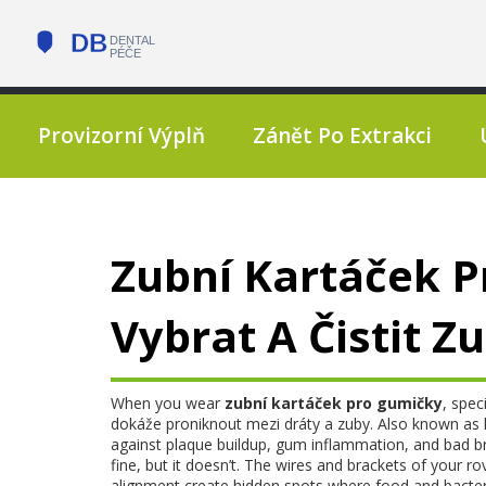
Provizorní Výplň
Zánět Po Extrakci
Zubní Kartáček P
Vybrat A Čistit Z
When you wear
zubní kartáček pro gumičky
,
spec
dokáže proniknout mezi dráty a zuby
. Also known as
against plaque buildup, gum inflammation, and bad br
fine, but it doesn’t. The wires and brackets of your
ro
alignment
create hidden spots where food and bacteria