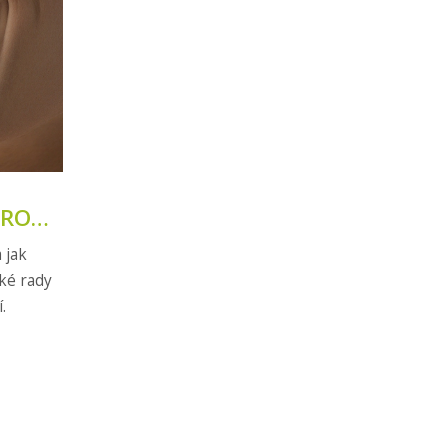
PRO
 jak
cké rady
.