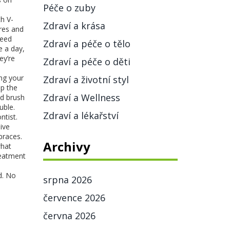
Péče o zuby
th V-
Zdraví a krása
ires and
need
Zdraví a péče o tělo
ce a day,
ey’re
Zdraví a péče o děti
ing your
Zdraví a životní styl
ip the
Zdraví a Wellness
nd brush
uble.
Zdraví a lékařství
ntist.
ive
braces.
Archivy
what
reatment
d. No
srpna 2026
července 2026
června 2026