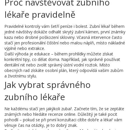
Proč navštěvovat zubního
lékaře pravidelně
Pravidelné kontroly vám šetří peníze i bolest. Zubní lékař během
jedné návštěvy dokáže odhalit skrytý zubní kámen, první známky
kazu nebo drobné poškození skloviny. Včasná intervence často
stačí jen profesionální čištění nebo malou náplň, místo nákladné
výplně nebo extrakce.
Další výhoda je edukace – během prohlídky můžete získat
konkrétní tipy, co dělat doma. Například, jak správně používat
dentální nit nebo zvolit správný ústní vodní roztok. Místo
obecných rad získáte osobní plán, který odpovídá vašim zubům
a životnímu stylu.
Jak vybrat správného
zubního lékaře
Ne každému stačí jen jakýkoli zubař. Začnete tím, že se zeptáte
známých nebo hledáte recenze online. Důležitý je také pocit
pohodlí – pokud se při první konzultaci cítíte dobře a lékař vám
věnuje čas na otázky, je to dobrý znak.