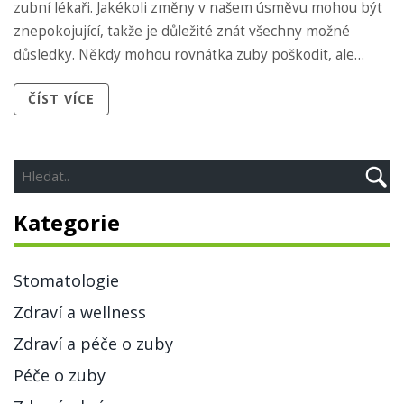
zubní lékaři. Jakékoli změny v našem úsměvu mohou být
znepokojující, takže je důležité znát všechny možné
důsledky. Někdy mohou rovnátka zuby poškodit, ale
nezapomeňme, že jsou zde zubní lékaři, kteří nám
ČÍST VÍCE
mohou pomoci. Takže pojdme se na to podívat a uvidíme,
co o tom mají říct odborníci!
Kategorie
Stomatologie
Zdraví a wellness
Zdraví a péče o zuby
Péče o zuby