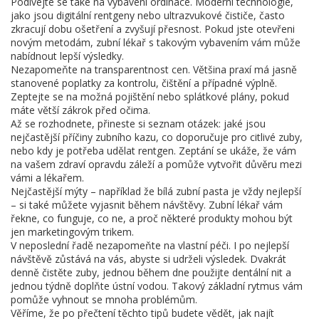
Podívejte se také na vybavení ordinace. Moderní technologie,
jako jsou digitální rentgeny nebo ultrazvukové čističe, často
zkracují dobu ošetření a zvyšují přesnost. Pokud jste otevřeni
novým metodám, zubní lékař s takovým vybavením vám může
nabídnout lepší výsledky.
Nezapomeňte na transparentnost cen. Většina praxí má jasně
stanovené poplatky za kontrolu, čištění a případné výplně.
Zeptejte se na možná pojištění nebo splátkové plány, pokud
máte větší zákrok před očima.
Až se rozhodnete, přineste si seznam otázek: jaké jsou
nejčastější příčiny zubního kazu, co doporučuje pro citlivé zuby,
nebo kdy je potřeba udělat rentgen. Zeptání se ukáže, že vám
na vašem zdraví opravdu záleží a pomůže vytvořit důvěru mezi
vámi a lékařem.
Nejčastější mýty – například že bílá zubní pasta je vždy nejlepší
– si také můžete vyjasnit během návštěvy. Zubní lékař vám
řekne, co funguje, co ne, a proč některé produkty mohou být
jen marketingovým trikem.
V neposlední řadě nezapomeňte na vlastní péči. I po nejlepší
návštěvě zůstává na vás, abyste si udrželi výsledek. Dvakrát
denně čistěte zuby, jednou během dne použijte dentální nit a
jednou týdně doplňte ústní vodou. Takový základní rytmus vám
pomůže vyhnout se mnoha problémům.
Věříme, že po přečtení těchto tipů budete vědět, jak najít