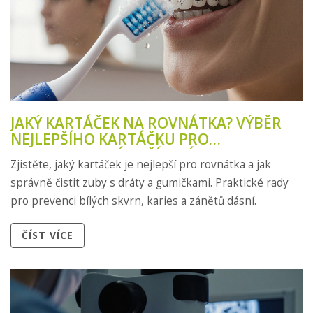
JAKÝ KARTÁČEK NA ROVNÁTKA? VÝBĚR
NEJLEPŠÍHO KARTÁČKU PRO
ORTODONTICKÉ ZAŘÍZENÍ
Zjistěte, jaký kartáček je nejlepší pro rovnátka a jak
správně čistit zuby s dráty a gumičkami. Praktické rady
pro prevenci bílých skvrn, karies a zánětů dásní.
ČÍST VÍCE