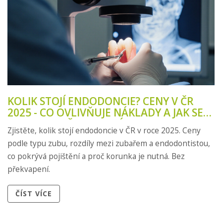
KOLIK STOJÍ ENDODONCIE? CENY V ČR
2025 - CO OVLIVŇUJE NÁKLADY A JAK SE
VYHNOUT PŘEKVAPENÍM
Zjistěte, kolik stojí endodoncie v ČR v roce 2025. Ceny
podle typu zubu, rozdíly mezi zubařem a endodontistou,
co pokrývá pojištění a proč korunka je nutná. Bez
překvapení.
ČÍST VÍCE