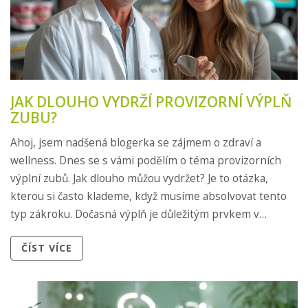
JAK DLOUHO VYDRŽÍ PROVIZORNÍ VÝPLŇ
ZUBU?
Ahoj, jsem nadšená blogerka se zájmem o zdraví a
wellness. Dnes se s vámi podělím o téma provizorních
výplní zubů. Jak dlouho můžou vydržet? Je to otázka,
kterou si často klademe, když musíme absolvovat tento
typ zákroku. Dočasná výplň je důležitým prvkem v
procesu léčení našich zubů, ale její trvanlivost může
ČÍST VÍCE
značně kolísat. Přečtěte si více v mém novém příspěvku,
kde vám vše detailně vysvětlím.