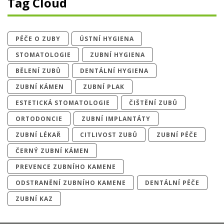
Tag Cloud
PÉČE O ZUBY
ÚSTNÍ HYGIENA
STOMATOLOGIE
ZUBNÍ HYGIENA
BĚLENÍ ZUBŮ
DENTÁLNÍ HYGIENA
ZUBNÍ KÁMEN
ZUBNÍ PLAK
ESTETICKÁ STOMATOLOGIE
ČIŠTĚNÍ ZUBŮ
ORTODONCIE
ZUBNÍ IMPLANTÁTY
ZUBNÍ LÉKAŘ
CITLIVOST ZUBŮ
ZUBNÍ PÉČE
ČERNÝ ZUBNÍ KÁMEN
PREVENCE ZUBNÍHO KAMENE
ODSTRANĚNÍ ZUBNÍHO KAMENE
DENTÁLNÍ PÉČE
ZUBNÍ KAZ