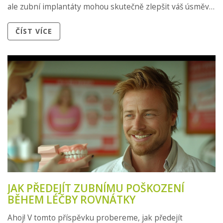
ale zubní implantáty mohou skutečně zlepšit váš úsměv a
celkovou kvalitu života. Přijďte a poznávejte s námi svět
ČÍST VÍCE
dentální péče.
JAK PŘEDEJÍT ZUBNÍMU POŠKOZENÍ
BĚHEM LÉČBY ROVNÁTKY
Ahoj! V tomto příspěvku probereme, jak předejít