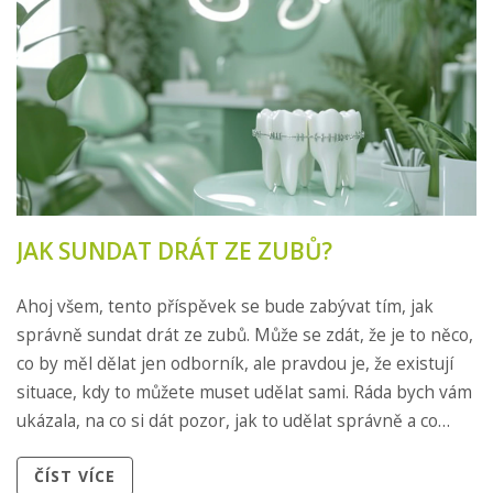
JAK SUNDAT DRÁT ZE ZUBŮ?
Ahoj všem, tento příspěvek se bude zabývat tím, jak
správně sundat drát ze zubů. Může se zdát, že je to něco,
co by měl dělat jen odborník, ale pravdou je, že existují
situace, kdy to můžete muset udělat sami. Ráda bych vám
ukázala, na co si dát pozor, jak to udělat správně a co
dělat, pokud se vyskytnou komplikace. Na konci dne je
ČÍST VÍCE
vaše dentální zdraví na prvním místě.