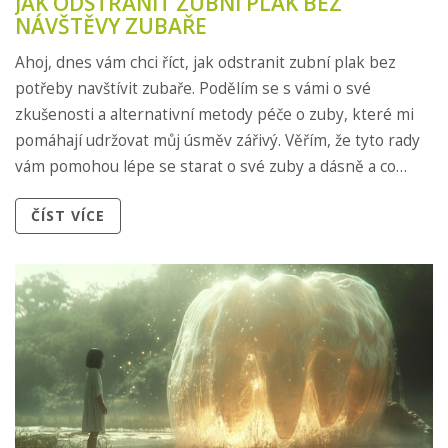
JAK ODSTRANIT ZUBNÍ PLAK BEZ
NÁVŠTĚVY ZUBAŘE
Ahoj, dnes vám chci říct, jak odstranit zubní plak bez
potřeby navštívit zubaře. Podělím se s vámi o své
zkušenosti a alternativní metody péče o zuby, které mi
pomáhají udržovat můj úsměv zářivý. Věřím, že tyto rady
vám pomohou lépe se starat o své zuby a dásně a co
nejdéle oddálit další návštěvu zubaře. Skvělá ústní
ČÍST VÍCE
hygiena může být jednodušší než si myslíte!