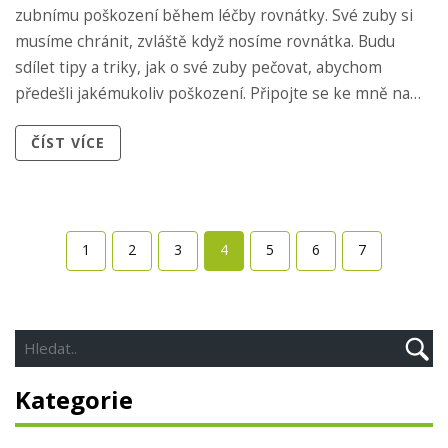
zubnímu poškození během léčby rovnátky. Své zuby si
musíme chránit, zvláště když nosíme rovnátka. Budu
sdílet tipy a triky, jak o své zuby pečovat, abychom
předešli jakémukoliv poškození. Připojte se ke mně na
této zubní dobrodružství!
ČÍST VÍCE
1
2
3
4
5
6
7
Kategorie