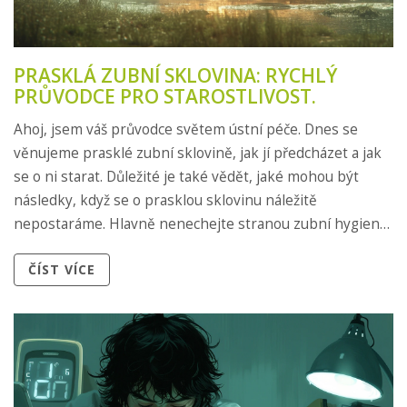
PRASKLÁ ZUBNÍ SKLOVINA: RYCHLÝ
PRŮVODCE PRO STAROSTLIVOST.
Ahoj, jsem váš průvodce světem ústní péče. Dnes se
věnujeme prasklé zubní sklovině, jak jí předcházet a jak
se o ni starat. Důležité je také vědět, jaké mohou být
následky, když se o prasklou sklovinu náležitě
nepostaráme. Hlavně nenechejte stranou zubní hygienu
a pečlivě sledujte stav svých zubů.
ČÍST VÍCE