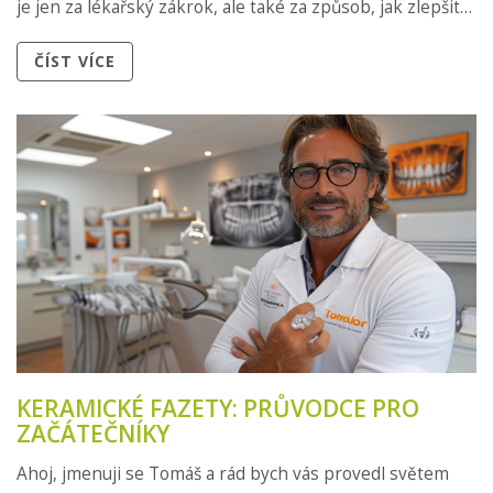
je jen za lékařský zákrok, ale také za způsob, jak zlepšit
naši sebeúctu. Pojďme to společně prozkoumat!
ČÍST VÍCE
KERAMICKÉ FAZETY: PRŮVODCE PRO
ZAČÁTEČNÍKY
Ahoj, jmenuji se Tomáš a rád bych vás provedl světem