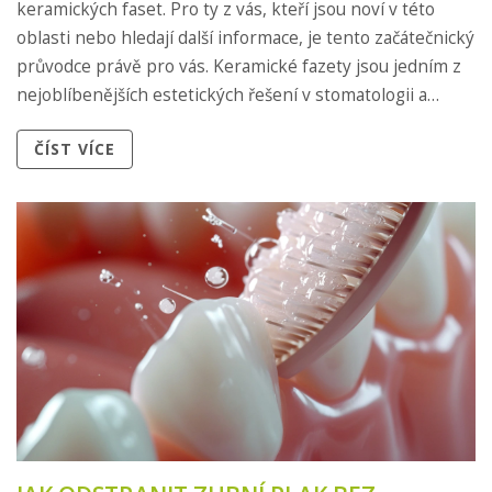
keramických faset. Pro ty z vás, kteří jsou noví v této
oblasti nebo hledají další informace, je tento začátečnický
průvodce právě pro vás. Keramické fazety jsou jedním z
nejoblíbenějších estetických řešení v stomatologii a
mohou výrazně pomoci zlepšit vzhled vašeho úsměvu.
ČÍST VÍCE
Tak pojďme do toho společně se podívat na to, co byste
měli vědět o keramických fasetách.