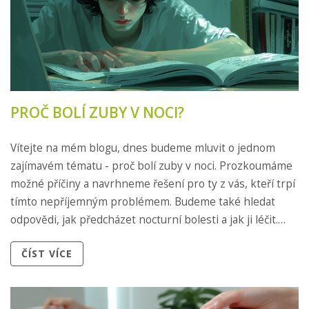
PROČ BOLÍ ZUBY V NOCI?
Vítejte na mém blogu, dnes budeme mluvit o jednom
zajímavém tématu - proč bolí zuby v noci. Prozkoumáme
možné příčiny a navrhneme řešení pro ty z vás, kteří trpí
tímto nepříjemným problémem. Budeme také hledat
odpovědi, jak předcházet nocturní bolesti a jak ji léčit.
Doufám, že najdete v tomto článku informace, které vám
ČÍST VÍCE
pomohou zvýšit kvalitu vašeho spánku a snížit
nepříjemné prožitky spojené s bolavými zuby.