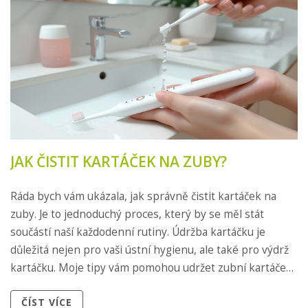
JAK ČISTIT KARTÁČEK NA ZUBY?
Ráda bych vám ukázala, jak správně čistit kartáček na
zuby. Je to jednoduchý proces, který by se měl stát
součástí naší každodenní rutiny. Údržba kartáčku je
důležitá nejen pro vaši ústní hygienu, ale také pro výdrž
kartáčku. Moje tipy vám pomohou udržet zubní kartáček
v co nejlepším stavu. Buďte s námi a naučte se něco
ČÍST VÍCE
nového o péči o svůj kartáček.