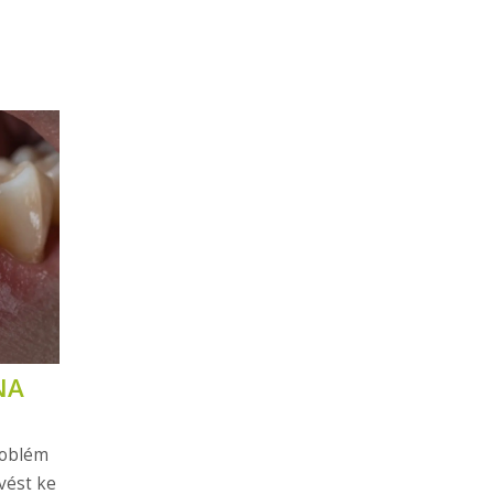
NA
roblém
vést ke