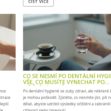
ČÍST VÍCE
CO SE NESMÍ PO DENTÁLNÍ HYGI
VŠE, CO MUSÍTE VYNECHAT PO
OČIŠTĚNÍ ZUBŮ
ence
Po dentální hygieně se zuby zdraví, ale některé 
ntrace
je mohou poškodit. Zjistěte, co nesmíte jíst, pít 
lepší
dělat, abyste udrželi výsledky očištění a zabránili
e.
citlivosti nebo tmavnutí.