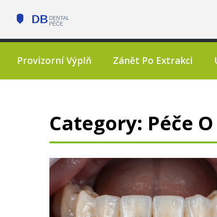
Provizorní Výplň
Zánět Po Extrakci
Category: Péče O 