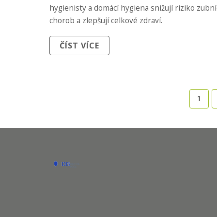
hygienisty a domácí hygiena snižují riziko zubn
chorob a zlepšují celkové zdraví.
ČÍST VÍCE
1