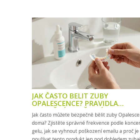
JAK ČASTO BELIT ZUBY
OPALESCENCE? PRAVIDLA
BEZPEČNÉHO BĚLENÍ DOMA
Jak často můžete bezpečně bělit zuby Opalesc
doma? Zjistěte správné frekvence podle konce
gelu, jak se vyhnout poškození emailu a proč je 
používat tento produkt jen pod dohledem zubař