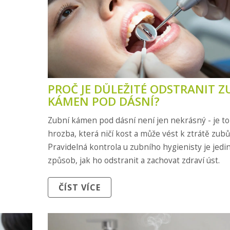
PROČ JE DŮLEŽITÉ ODSTRANIT Z
KÁMEN POD DÁSNÍ?
Zubní kámen pod dásní není jen nekrásný - je to
hrozba, která ničí kost a může vést k ztrátě zubů
Pravidelná kontrola u zubního hygienisty je jedi
způsob, jak ho odstranit a zachovat zdraví úst.
ČÍST VÍCE