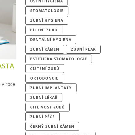
ÚSTNÍ HYGIENA
STOMATOLOGIE
ZUBNÍ HYGIENA
BĚLENÍ ZUBŮ
DENTÁLNÍ HYGIENA
ZUBNÍ KÁMEN
ZUBNÍ PLAK
ESTETICKÁ STOMATOLOGIE
PASTA
ČIŠTĚNÍ ZUBŮ
ORTODONCIE
e v roce
ZUBNÍ IMPLANTÁTY
ZUBNÍ LÉKAŘ
CITLIVOST ZUBŮ
ZUBNÍ PÉČE
ČERNÝ ZUBNÍ KÁMEN