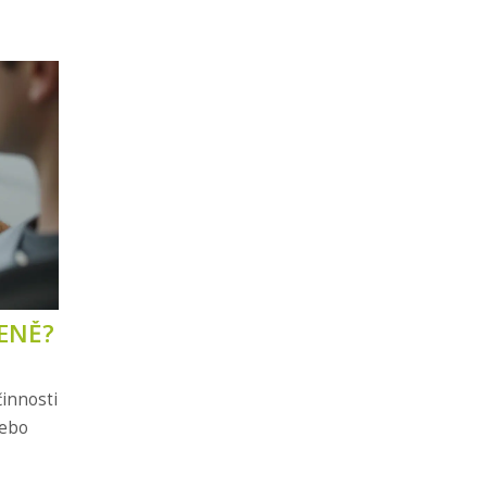
ENĚ?
činnosti
nebo