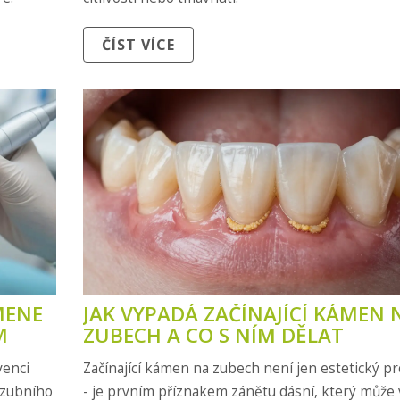
ČÍST VÍCE
MENE
JAK VYPADÁ ZAČÍNAJÍCÍ KÁMEN 
M
ZUBECH A CO S NÍM DĚLAT
venci
Začínající kámen na zubech není jen estetický p
u zubního
- je prvním příznakem zánětu dásní, který může 