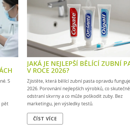
JAKÁ JE NEJLEPŠÍ BĚLÍCÍ ZUBNÍ 
KÁCH
V ROCE 2026?
né. S
Zjistěte, která bělící zubní pasta opravdu funguj
2026. Porovnání nejlepších výrobků, co skutečně
odstraní skvrny a co může poškodit zuby. Bez
 pět
marketingu, jen výsledky testů.
ČÍST VÍCE