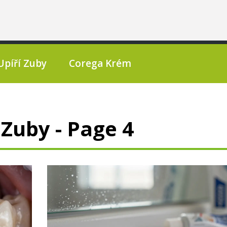
Upíří Zuby
Corega Krém
Zuby - Page 4