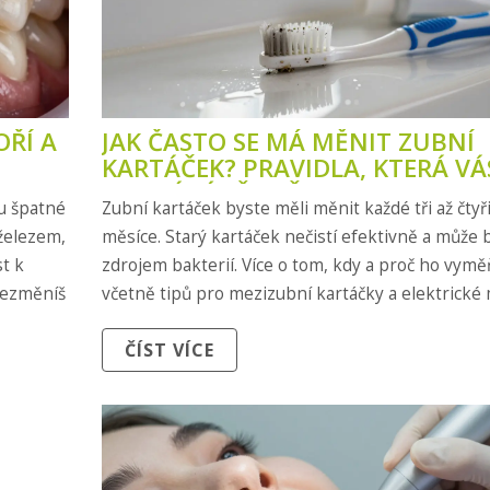
OŘÍ A
JAK ČASTO SE MÁ MĚNIT ZUBNÍ
KARTÁČEK? PRAVIDLA, KTERÁ VÁ
UCHRÁNÍ PŘED ŠKODAMI
u špatné
Zubní kartáček byste měli měnit každé tři až čtyř
železem,
měsíce. Starý kartáček nečistí efektivně a může 
t k
zdrojem bakterií. Více o tom, kdy a proč ho vymě
nezměníš
včetně tipů pro mezizubní kartáčky a elektrické 
ČÍST VÍCE