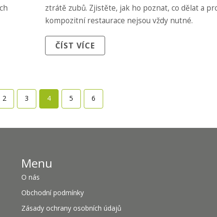
ích
ztrátě zubů. Zjistěte, jak ho poznat, co dělat a pr
kompozitní restaurace nejsou vždy nutné.
ČÍST VÍCE
2
3
4
5
6
Menu
O nás
Obchodní podmínky
Zásady ochrany osobních údajů