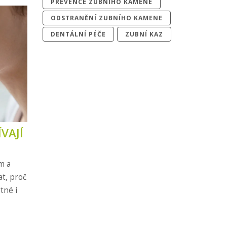
PREVENCE ZUBNÍHO KAMENE
ODSTRANĚNÍ ZUBNÍHO KAMENE
DENTÁLNÍ PÉČE
ZUBNÍ KAZ
VAJÍ
m a
at, proč
tné i