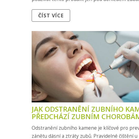
ČÍST VÍCE
JAK ODSTRANĚNÍ ZUBNÍHO KA
PŘEDCHÁZÍ ZUBNÍM CHOROBÁ
Odstranění zubního kamene je klíčové pro pre
zánětu dásní a ztráty zubů. Pravidelné čištění 